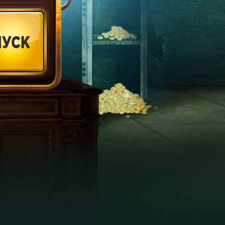
10
x
ПУСК
8
x
5
x
4
x
1
x
5
x
12
x