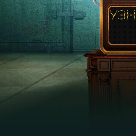
2
узн
2
4
ум
5
7
1